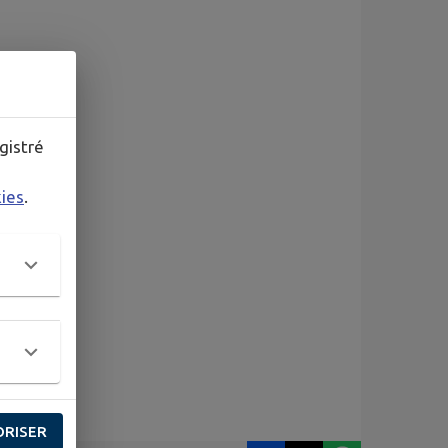
gistré
kies
.
ORISER