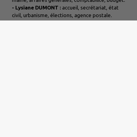
- Lysiane DUMONT :
accueil, secrétariat, état
civil, urbanisme, élections, agence postale.
|
Politique de confidentialité
|
Accessibilité : partielleme