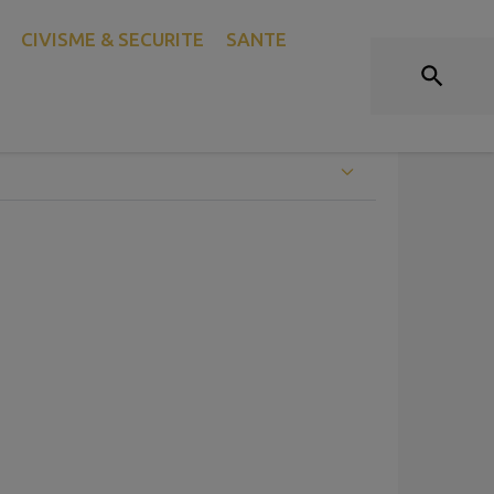
ES URGENCES ET HÔPITAL
CIVISME & SECURITE
SANTE