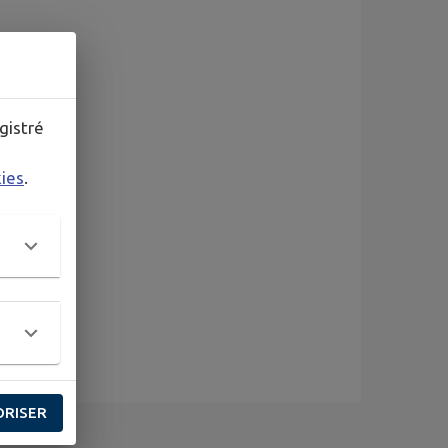
gistré
kies
.
ORISER