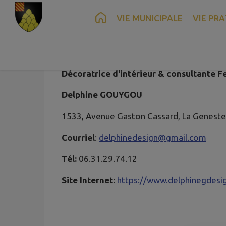
Contenu
Menu
Recherche
Pied de page
VIE MUNICIPALE
VIE PRA
Décoratrice d'intérieur & consultante F
Delphine GOUYGOU
1533, Avenue Gaston Cassard, La Genes
Courriel
:
delphinedesign@gmail.com
Tél:
06.31.29.74.12
Site Internet
:
https://www.delphinegdesi