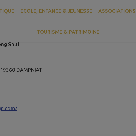
TIQUE
ECOLE, ENFANCE & JEUNESSE
ASSOCIATIONS
Delphine G Design
TOURISME & PATRIMOINE
eng Shui
te19360 DAMPNIAT
gn.com/