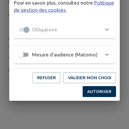
Elsa BARRAINE (1910 - 1999)
Pour en savoir plus, consultez notre
Politique
de gestion des cookies
.
Mel BONIS (1858-1937)
▼
Obligatoire
Entrée: 15€, 5€ (12-17 ans), gratuite pour les
moins de 12 ans
Mesure d'audience (Matomo)
Cocktail corrézien offert après le concert
Réservation:
concert.aux.champs@gmail.com
ou tél: 06.77.03.7350
REFUSER
VALIDER MON CHOIX
AUTORISER
Publié par ALD