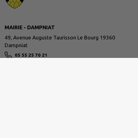
MAIRIE - DAMPNIAT
49, Avenue Auguste Taurisson Le Bourg 19360
Dampniat
05 55 25 70 21
NOUS CONTACTER
M'Y RENDRE
www.dampniat.com