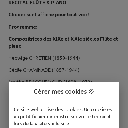
RECITAL FLÛTE & PIANO
Cliquer sur l'affiche pour tout voir!
Programme
:
Compositrices des XIXe et XXIe siècles Flûte et
piano
Hedwige CHRETIEN (1859-1944)
Cécile CHAMINADE (1857-1944)
Marthe BRACQUEMOND (1898 -1973)
Gérer mes cookies 🍪
Marcelle SOULAGE (1894-1970)
Louise FARRENC (1804-1875)
Ce site web utilise des cookies. Un cookie est
un petit fichier enregistré sur votre terminal
Claude ARRIEU (1903-1990)
lors de la visite sur le site.