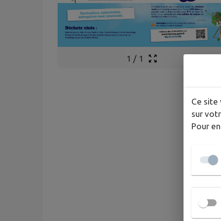
1
/
1
Ce site 
sur votr
Pour en