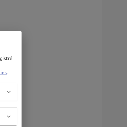
gistré
kies
.