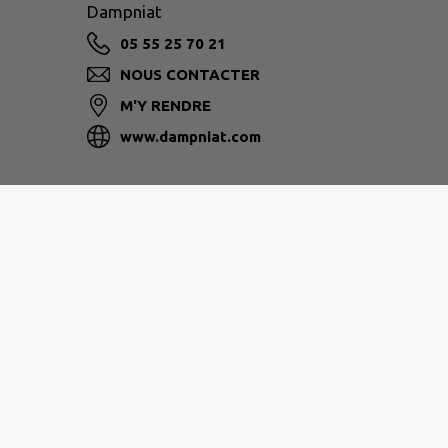
Dampniat
05 55 25 70 21
NOUS CONTACTER
M'Y RENDRE
www.dampniat.com
Nos partenaires :